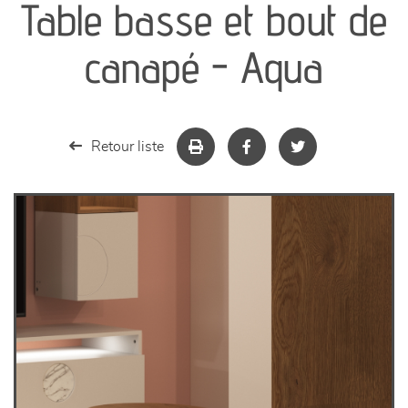
Table basse et bout de
séjours
canapé - Aqua
meubles de complément
chambres et dressing
Retour liste
literie
décoration