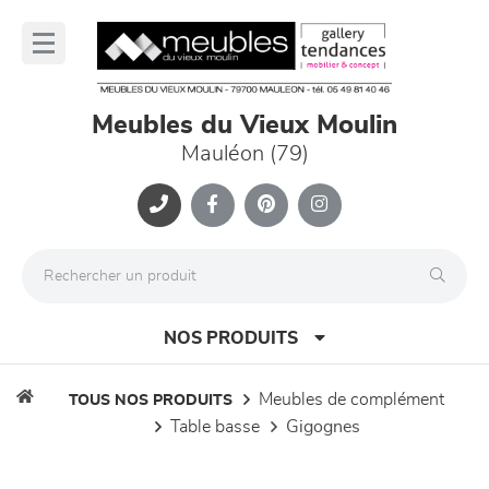
Panneau de gestion des cookies
lose
nu
Meubles du Vieux Moulin
Mauléon (79)
NOS PRODUITS
meubles de complément
TOUS NOS PRODUITS
table basse
gigognes
canapés et fauteuils