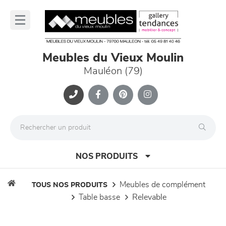
Panneau de gestion des cookies
lose
nu
Meubles du Vieux Moulin
Mauléon (79)
NOS PRODUITS
meubles de complément
TOUS NOS PRODUITS
table basse
relevable
canapés et fauteuils