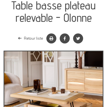
Table basse plateau
séjours
relevable - Olonne
meubles de complément
chambres et dressing
Retour liste
literie
décoration