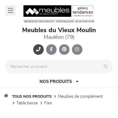
Panneau de gestion des cookies
lose
nu
Meubles du Vieux Moulin
Mauléon (79)
NOS PRODUITS
meubles de complément
TOUS NOS PRODUITS
table basse
fixe
canapés et fauteuils