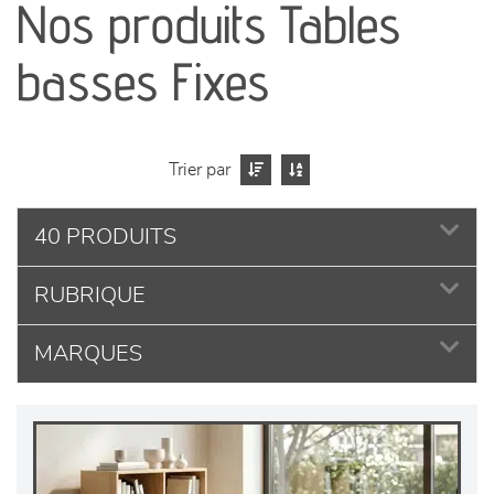
Nos produits Tables
séjours
basses Fixes
meubles de complément
chambres et dressing
Trier par
literie
40 PRODUITS
décoration
RUBRIQUE
MARQUES