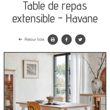
Table de repas
séjours
extensible - Havane
meubles de complément
chambres et dressing
Retour liste
literie
décoration