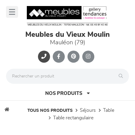
Panneau de gestion des cookies
lose
nu
Meubles du Vieux Moulin
Mauléon (79)
NOS PRODUITS
séjours
table
TOUS NOS PRODUITS
table rectangulaire
canapés et fauteuils