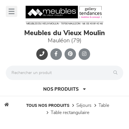
Panneau de gestion des cookies
lose
nu
Meubles du Vieux Moulin
Mauléon (79)
NOS PRODUITS
séjours
table
TOUS NOS PRODUITS
table rectangulaire
canapés et fauteuils