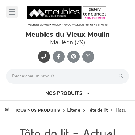
Panneau de gestion des cookies
lose
nu
Meubles du Vieux Moulin
Mauléon (79)
NOS PRODUITS
literie
tête de lit
tissu
TOUS NOS PRODUITS
canapés et fauteuils
Tête de lit - Actual