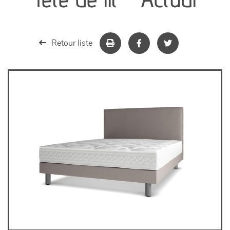
séjours
meubles de complément
Retour liste
chambres et dressing
literie
décoration