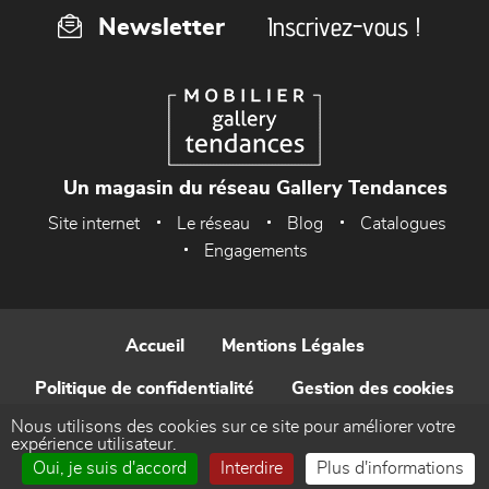
Inscrivez-vous !
Newsletter
Un magasin du réseau Gallery Tendances
Site internet
Le réseau
Blog
Catalogues
Engagements
Accueil
Mentions Légales
Politique de confidentialité
Gestion des cookies
Nous utilisons des cookies sur ce site pour améliorer votre
Contact
expérience utilisateur.
Oui, je suis d'accord
Interdire
Plus d'informations